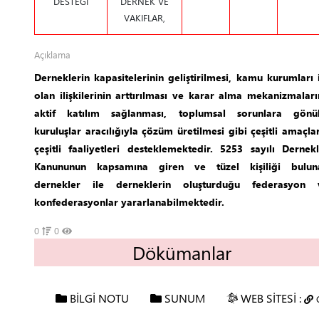
DESTEĞİ
DERNEK VE
VAKIFLAR,
Açıklama
Derneklerin kapasitelerinin geliştirilmesi, kamu kurumları 
olan ilişkilerinin arttırılması ve karar alma mekanizmalar
aktif katılım sağlanması, toplumsal sorunlara gönül
kuruluşlar aracılığıyla çözüm üretilmesi gibi çeşitli amaçla
çeşitli faaliyetleri desteklemektedir. 5253 sayılı Dernek
Kanununun kapsamına giren ve tüzel kişiliği bulun
dernekler ile derneklerin oluşturduğu federasyon 
konfederasyonlar yararlanabilmektedir.
0
0
Dökümanlar
BİLGİ NOTU
SUNUM
WEB SİTESİ :
G