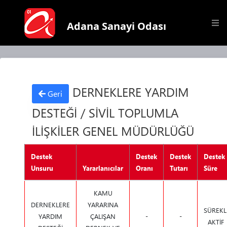
Adana Sanayi Odası
DERNEKLERE YARDIM
Geri
DESTEĞİ / SİVİL TOPLUMLA
İLİŞKİLER GENEL MÜDÜRLÜĞÜ
Destek
Destek
Destek
Destek
Unsuru
Yararlanıcılar
Oranı
Tutarı
Süre
KAMU
DERNEKLERE
YARARINA
SÜREKL
YARDIM
ÇALIŞAN
-
-
AKTİF